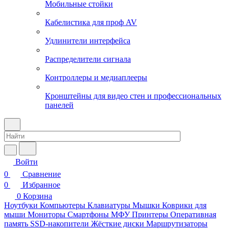
Мобильные стойки
Кабелистика для проф AV
Удлинители интерфейса
Распределители сигнала
Контроллеры и медиаплееры
Кронштейны для видео стен и профессиональных
панелей
Войти
0
Сравнение
0
Избранное
0
Корзина
Ноутбуки
Компьютеры
Клавиатуры
Мышки
Коврики для
мыши
Мониторы
Смартфоны
МФУ
Принтеры
Оперативная
память
SSD-накопители
Жёсткие диски
Маршрутизаторы