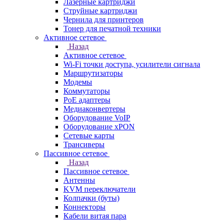
Лазерные картриджи
Струйные картриджи
Чернила для принтеров
Тонер для печатной техники
Активное сетевое
Назад
Активное сетевое
Wi-Fi точки доступа, усилители сигнала
Маршрутизаторы
Модемы
Коммутаторы
PoE адаптеры
Медиаконвертеры
Оборудование VoIP
Оборудование xPON
Сетевые карты
Трансиверы
Пассивное сетевое
Назад
Пассивное сетевое
Антенны
KVM переключатели
Колпачки (буты)
Коннекторы
Кабели витая пара