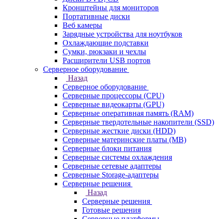
Кронштейны для мониторов
Портативные диски
Веб камеры
Зарядные устройства для ноутбуков
Охлаждающие подставки
Сумки, рюкзаки и чехлы
Расширители USB портов
Серверное оборудование
Назад
Серверное оборудование
Серверные процессоры (CPU)
Серверные видеокарты (GPU)
Серверные оперативная память (RAM)
Серверные твердотельные накопители (SSD)
Серверные жесткие диски (HDD)
Серверные материнские платы (MB)
Серверные блоки питания
Серверные системы охлаждения
Серверные сетевые адаптеры
Серверные Storage-адаптеры
Серверные решения
Назад
Серверные решения
Готовые решения
Серверные платформы