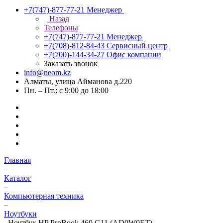
+7(747)-877-77-21
Менеджер
Назад
Телефоны
+7(747)-877-77-21
Менеджер
+7(708)-812-84-43
Сервисный центр
+7(700)-144-34-27
Офис компании
Заказать звонок
info@neom.kz
Алматы, улица Айманова д.220
Пн. – Пт.: с 9:00 до 18:00
Главная
–
Каталог
–
Компьютерная техника
–
Ноутбуки
–
Ноутбук HP ProBook 460 G11 (AD0W0ET)