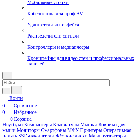
Мобильные стойки
Кабелистика для проф AV
Удлинители интерфейса
Распределители сигнала
Контроллеры и медиаплееры
Кронштейны для видео стен и профессиональных
панелей
Войти
0
Сравнение
0
Избранное
0
Корзина
Ноутбуки
Компьютеры
Клавиатуры
Мышки
Коврики для
мыши
Мониторы
Смартфоны
МФУ
Принтеры
Оперативная
память
SSD-накопители
Жёсткие диски
Маршрутизаторы