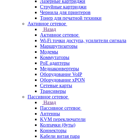
Лазерные картриджи
Струйные картриджи
Чернила для принтеров
Тонер для печатной техники
Активное сетевое
Назад
Активное сетевое
Wi-Fi точки доступа, усилители сигнала
Маршрутизаторы
Модемы
Коммутаторы
PoE адаптеры
Медиаконвертеры
Оборудование VoIP
Оборудование xPON
Сетевые карты
Трансиверы
Пассивное сетевое
Назад
Пассивное сетевое
Антенны
KVM переключатели
Колпачки (буты)
Коннекторы
Кабели витая пара