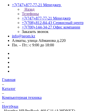
+7(747)-877-77-21
Менеджер
Назад
Телефоны
+7(747)-877-77-21
Менеджер
+7(708)-812-84-43
Сервисный центр
+7(700)-144-34-27
Офис компании
Заказать звонок
info@neom.kz
Алматы, улица Айманова д.220
Пн. – Пт.: с 9:00 до 18:00
Главная
–
Каталог
–
Компьютерная техника
–
Ноутбуки
–
Ноутбук HP ProBook 460 G11 (A38DNET)