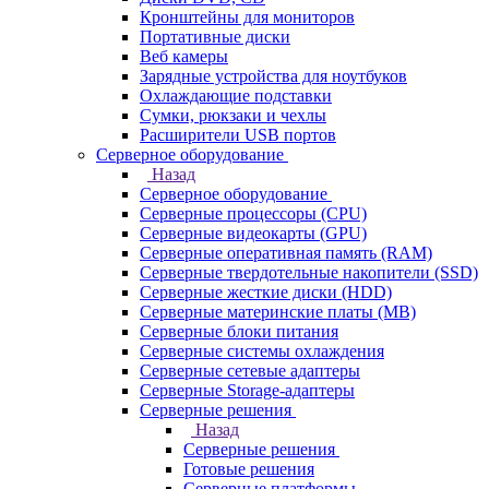
Кронштейны для мониторов
Портативные диски
Веб камеры
Зарядные устройства для ноутбуков
Охлаждающие подставки
Сумки, рюкзаки и чехлы
Расширители USB портов
Серверное оборудование
Назад
Серверное оборудование
Серверные процессоры (CPU)
Серверные видеокарты (GPU)
Серверные оперативная память (RAM)
Серверные твердотельные накопители (SSD)
Серверные жесткие диски (HDD)
Серверные материнские платы (MB)
Серверные блоки питания
Серверные системы охлаждения
Серверные сетевые адаптеры
Серверные Storage-адаптеры
Серверные решения
Назад
Серверные решения
Готовые решения
Серверные платформы