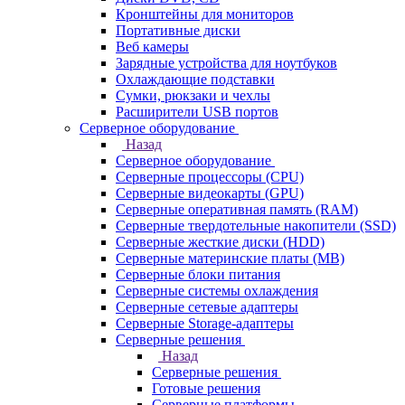
Кронштейны для мониторов
Портативные диски
Веб камеры
Зарядные устройства для ноутбуков
Охлаждающие подставки
Сумки, рюкзаки и чехлы
Расширители USB портов
Серверное оборудование
Назад
Серверное оборудование
Серверные процессоры (CPU)
Серверные видеокарты (GPU)
Серверные оперативная память (RAM)
Серверные твердотельные накопители (SSD)
Серверные жесткие диски (HDD)
Серверные материнские платы (MB)
Серверные блоки питания
Серверные системы охлаждения
Серверные сетевые адаптеры
Серверные Storage-адаптеры
Серверные решения
Назад
Серверные решения
Готовые решения
Серверные платформы