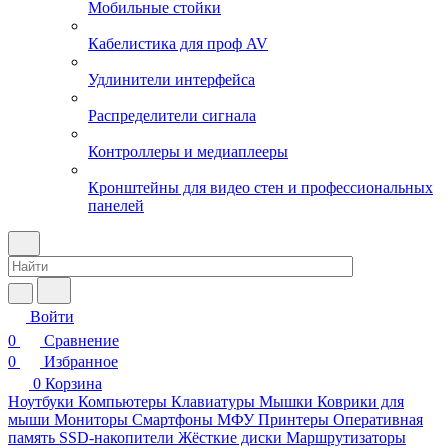
Мобильные стойки
Кабелистика для проф AV
Удлинители интерфейса
Распределители сигнала
Контроллеры и медиаплееры
Кронштейны для видео стен и профессиональных
панелей
Войти
0
Сравнение
0
Избранное
0
Корзина
Ноутбуки
Компьютеры
Клавиатуры
Мышки
Коврики для
мыши
Мониторы
Смартфоны
МФУ
Принтеры
Оперативная
память
SSD-накопители
Жёсткие диски
Маршрутизаторы