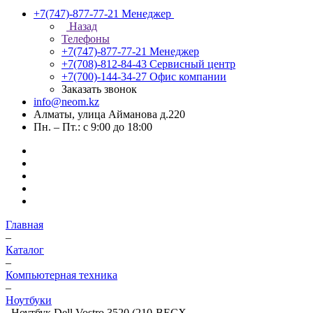
+7(747)-877-77-21
Менеджер
Назад
Телефоны
+7(747)-877-77-21
Менеджер
+7(708)-812-84-43
Сервисный центр
+7(700)-144-34-27
Офис компании
Заказать звонок
info@neom.kz
Алматы, улица Айманова д.220
Пн. – Пт.: с 9:00 до 18:00
Главная
–
Каталог
–
Компьютерная техника
–
Ноутбуки
–
Ноутбук Dell Vostro 3520 (210-BECX-