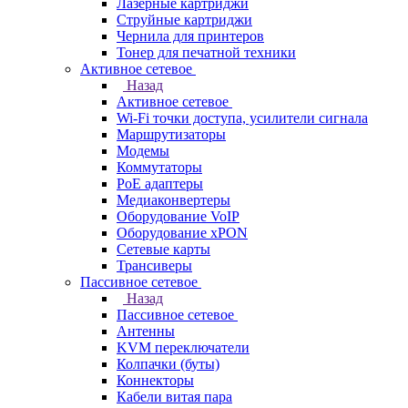
Лазерные картриджи
Струйные картриджи
Чернила для принтеров
Тонер для печатной техники
Активное сетевое
Назад
Активное сетевое
Wi-Fi точки доступа, усилители сигнала
Маршрутизаторы
Модемы
Коммутаторы
PoE адаптеры
Медиаконвертеры
Оборудование VoIP
Оборудование xPON
Сетевые карты
Трансиверы
Пассивное сетевое
Назад
Пассивное сетевое
Антенны
KVM переключатели
Колпачки (буты)
Коннекторы
Кабели витая пара