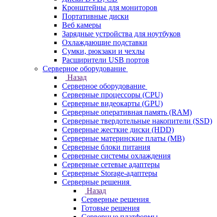
Кронштейны для мониторов
Портативные диски
Веб камеры
Зарядные устройства для ноутбуков
Охлаждающие подставки
Сумки, рюкзаки и чехлы
Расширители USB портов
Серверное оборудование
Назад
Серверное оборудование
Серверные процессоры (CPU)
Серверные видеокарты (GPU)
Серверные оперативная память (RAM)
Серверные твердотельные накопители (SSD)
Серверные жесткие диски (HDD)
Серверные материнские платы (MB)
Серверные блоки питания
Серверные системы охлаждения
Серверные сетевые адаптеры
Серверные Storage-адаптеры
Серверные решения
Назад
Серверные решения
Готовые решения
Серверные платформы