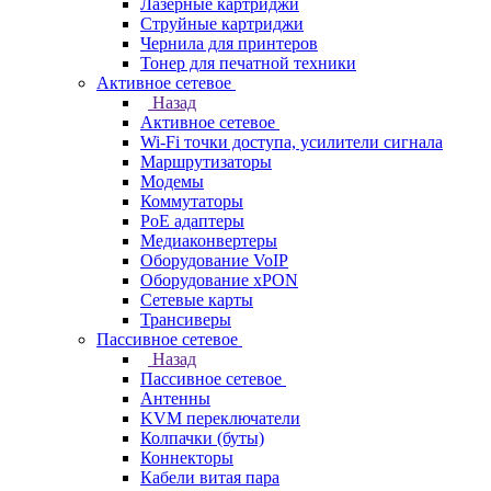
Лазерные картриджи
Струйные картриджи
Чернила для принтеров
Тонер для печатной техники
Активное сетевое
Назад
Активное сетевое
Wi-Fi точки доступа, усилители сигнала
Маршрутизаторы
Модемы
Коммутаторы
PoE адаптеры
Медиаконвертеры
Оборудование VoIP
Оборудование xPON
Сетевые карты
Трансиверы
Пассивное сетевое
Назад
Пассивное сетевое
Антенны
KVM переключатели
Колпачки (буты)
Коннекторы
Кабели витая пара