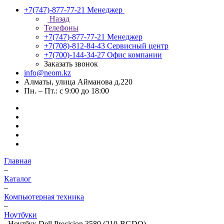
+7(747)-877-77-21
Менеджер
Назад
Телефоны
+7(747)-877-77-21
Менеджер
+7(708)-812-84-43
Сервисный центр
+7(700)-144-34-27
Офис компании
Заказать звонок
info@neom.kz
Алматы, улица Айманова д.220
Пн. – Пт.: с 9:00 до 18:00
Главная
–
Каталог
–
Компьютерная техника
–
Ноутбуки
–
Ноутбук Dell Precision 3580 (210-BGDO)