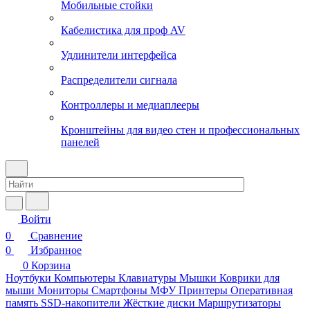
Мобильные стойки
Кабелистика для проф AV
Удлинители интерфейса
Распределители сигнала
Контроллеры и медиаплееры
Кронштейны для видео стен и профессиональных
панелей
Войти
0
Сравнение
0
Избранное
0
Корзина
Ноутбуки
Компьютеры
Клавиатуры
Мышки
Коврики для
мыши
Мониторы
Смартфоны
МФУ
Принтеры
Оперативная
память
SSD-накопители
Жёсткие диски
Маршрутизаторы