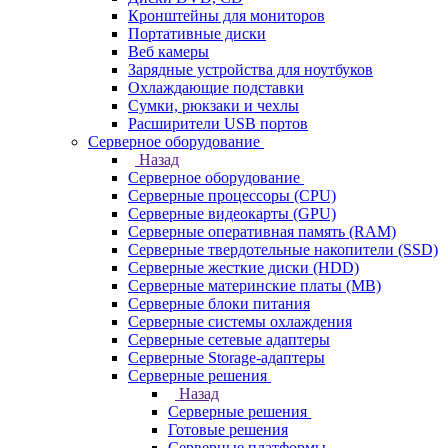
Кронштейны для мониторов
Портативные диски
Веб камеры
Зарядные устройства для ноутбуков
Охлаждающие подставки
Сумки, рюкзаки и чехлы
Расширители USB портов
Серверное оборудование
Назад
Серверное оборудование
Серверные процессоры (CPU)
Серверные видеокарты (GPU)
Серверные оперативная память (RAM)
Серверные твердотельные накопители (SSD)
Серверные жесткие диски (HDD)
Серверные материнские платы (MB)
Серверные блоки питания
Серверные системы охлаждения
Серверные сетевые адаптеры
Серверные Storage-адаптеры
Серверные решения
Назад
Серверные решения
Готовые решения
Серверные платформы