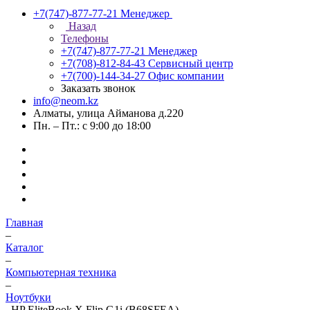
+7(747)-877-77-21
Менеджер
Назад
Телефоны
+7(747)-877-77-21
Менеджер
+7(708)-812-84-43
Сервисный центр
+7(700)-144-34-27
Офис компании
Заказать звонок
info@neom.kz
Алматы, улица Айманова д.220
Пн. – Пт.: с 9:00 до 18:00
Главная
–
Каталог
–
Компьютерная техника
–
Ноутбуки
–
HP EliteBook X Flip G1i (B68SFEA)