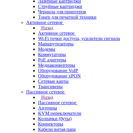
Лазерные картриджи
Струйные картриджи
Чернила для принтеров
Тонер для печатной техники
Активное сетевое
Назад
Активное сетевое
Wi-Fi точки доступа, усилители сигнала
Маршрутизаторы
Модемы
Коммутаторы
PoE адаптеры
Медиаконвертеры
Оборудование VoIP
Оборудование xPON
Сетевые карты
Трансиверы
Пассивное сетевое
Назад
Пассивное сетевое
Антенны
KVM переключатели
Колпачки (буты)
Коннекторы
Кабели витая пара