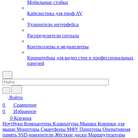
Мобильные стойки
Кабелистика для проф AV
Удлинители интерфейса
Распределители сигнала
Контроллеры и медиаплееры
Кронштейны для видео стен и профессиональных
панелей
Войти
0
Сравнение
0
Избранное
0
Корзина
Ноутбуки
Компьютеры
Клавиатуры
Мышки
Коврики для
мыши
Мониторы
Смартфоны
МФУ
Принтеры
Оперативная
память
SSD-накопители
Жёсткие диски
Маршрутизаторы