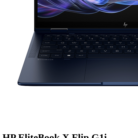
HP EliteBook X Flip G1i